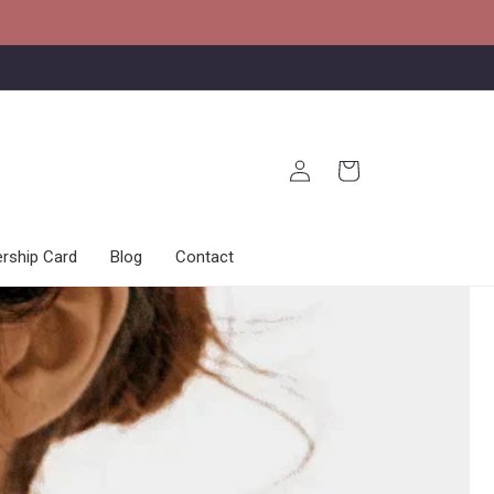
로
카
그
트
인
ship Card
Blog
Contact