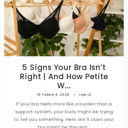
5 Signs Your Bra Isn’t
Right | And How Petite
W...
19 THÁNG 4, 2025
LAM LE
If your bra feels more like a burden than a
support system, your body might be trying
to tell you something. Here are 5 clues your
bra might be the real...