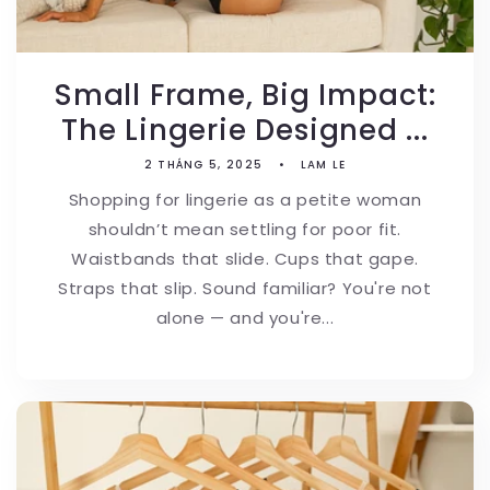
Small Frame, Big Impact:
The Lingerie Designed ...
2 THÁNG 5, 2025
LAM LE
Shopping for lingerie as a petite woman
shouldn’t mean settling for poor fit.
Waistbands that slide. Cups that gape.
Straps that slip. Sound familiar? You're not
alone — and you're...